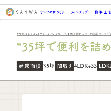
サンワの家づくり
ラインナップ
物件・土
OME & LAND
WORK & VOICE
コスパがいい
ウォークインクローゼット
収納たっぷり
在宅ワークで
・土地を探す
施工事例・暮らしの声
“35坪で便利を詰
理由
お客様の声
注文住宅
コンセプト・約束
建売分譲を探す
規格・セミオーダー住宅
サンワの住宅性能
土地を探す
施
建
要望、聞いちゃいました。
延床面積
35坪
間取り
4LDK+SS
LD