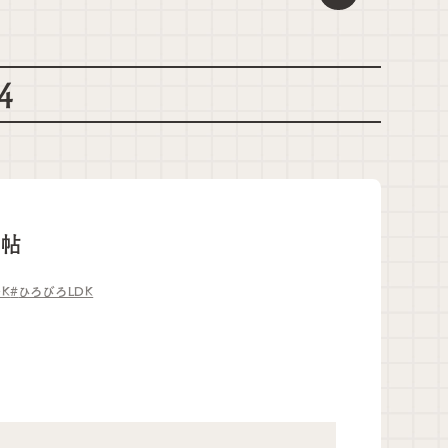
4
2帖
DK
ひろびろLDK