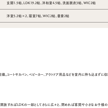
玄関1.5帖、LDK19.2帖、洋和室4.5帖、洗面脱衣3帖、WIC2帖
洋室5.2帖×2、寝室7帖、WIC2帖、書斎2帖
を完備。コートやカバン、ベビーカー、アウトドア用品などを室内に持ち込まずに
を開放すればLDKの一部としてさらに広々と、閉めれば客間や小さなお子様の