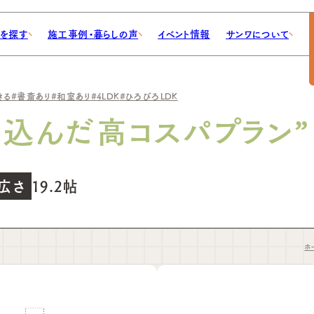
地を探す
施工事例・暮らしの声
イベント情報
サンワについて
ABOUT
きる
書斎あり
和室あり
4LDK
ひろびろLDK
サンワについて
め込んだ高コスパプラン”
家づくりブログ
工事例
売分譲
会社概要
見つける間取り
施主座談会
スタッフ紹介
新着情報
資料請求
K広さ
19.2帖
ホ