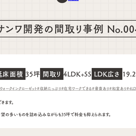
サンワ開発の間取り事例 No.00
延床面積
35坪
間取り
4LDK+SS
LDK広さ
19.
ウォークインクローゼット
収納たっぷり
在宅ワークできる
書斎あり
和室あり
4L
きます。
希望の多いものを詰め込みながらも35坪で料金も抑えられます。