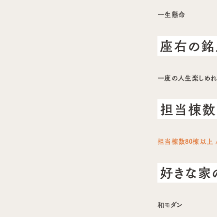
一生懸命
座右の銘
一度の人生楽しめれ
担当棟数
担当棟数80棟以上 /
好きな家
和モダン