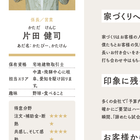
家づくり
係長／営業
かただ けんじ
片田 健司
家づくりはお客様の
僕たちとお客様の気
あだ名：かたぴー、かたけん
長いお付き合いをさ
打ち合わせ中はもち
保有資格
宅地建物取引士
中濃・飛騨中心に岐
印象に残
担当エリア
阜、愛知を駆け回りま
す。
趣味
野球・食べること
多くの会社で「予算
得意分野
確かにご要望はハー
注文・補助金・断
★★★★
瞬間、「諦めたら試
熱
★
共感し、そして感
★★★★
お客様か
動
★