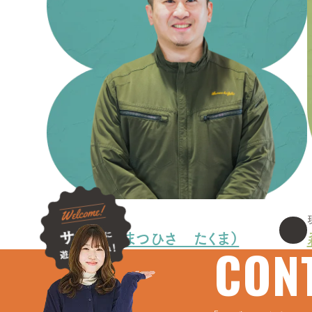
現場管理
松久 卓磨（まつひさ たくま）
CON