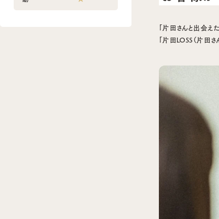
「片田さんと出会えた
「片田LOSS（片田さ