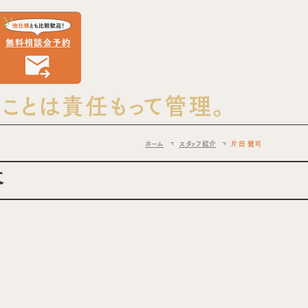
さつ！
ことは責任もって管理。
ホーム
スタッフ紹介
片田 健司
答