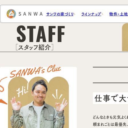
サンワの家づくり
ラインナップ
物件・土
STAFF
OME & LAND
WORK & VOICE
・土地を探す
施工事例・暮らしの声
スタッフ紹介
理由
お客様の声
注文住宅
コンセプト・約束
建売分譲を探す
規格・セミオーダー住宅
サンワの住宅性能
土地を探す
施
建
要望、聞いちゃいました。
仕事で大
どんなときも元気よく
頼まれごとは最優先