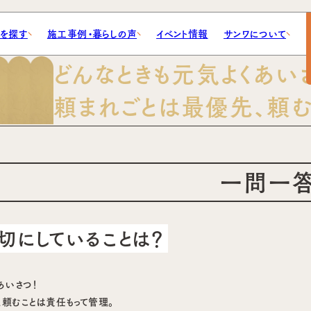
地を探す
施工事例・暮らしの声
イベント情報
サンワについて
どんなときも元気よくあい
ABOUT
頼まれごとは最優先、頼む
サンワについて
家づくりブログ
工事例
売分譲
会社概要
見つける間取り
施主座談会
スタッフ紹介
新着情報
一問一
資料請求
切にしていることは？
あいさつ！
、頼むことは責任もって管理。