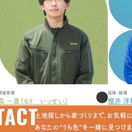
現場管理
総務・経理
森 一晟（もり いっせい）
櫻井 洋
TACT
土地探しから家づくりまで、お気軽に
あなたの“うち色”を一緒に見つけま